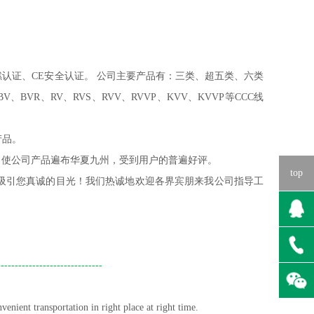
燃认证、
CE
安全认证。
公司主要产品有：三类、超五类、六类
BV
、
BVR
、
RV
、
RVS
、
RVV
、
RVVP
、
KVV
、
KVVP
等
CCC
线
产品。
，使公司产品遍布华夏九州，受到用户的普遍好评。
top
吸引您真诚的目光！我们热诚地欢迎各界宾朋来我公司指导工
------------------------------
enient transportation in right place at right time.