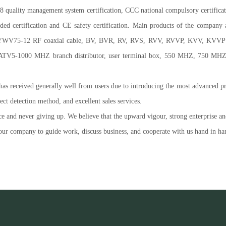
quality management system certification, CCC national compulsory certificati
tarded certification and CE safety certification. Main products of the comp
-12 RF coaxial cable, BV, BVR, RV, RVS, RVV, RVVP, KVV, KVVP CCC ca
CATV5-1000 MHZ branch distributor, user terminal box, 550 MHZ, 750 MHZ tru
has received generally well from users due to introducing the most advanced pr
ect detection method, and excellent sales services.
nce and never giving up. We believe that the upward vigour, strong enterprise a
our company to guide work, discuss business, and cooperate with us hand in 