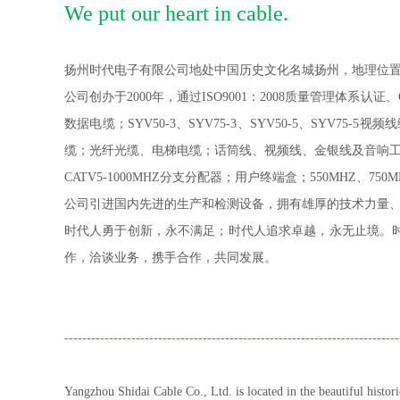
We put our heart in cable.
扬州时代电子有限公司地处中国历史文化名城扬州，地理位
公司创办于
2000
年，通过
ISO9001
：
2008
质量管理体系认证、
数据电缆；
SYV50-3
、
SYV75-3
、
SYV50-5
、
SYV75-5
视频线
缆；光纤光缆、电梯电缆；话筒线、视频线、金银线及音响
CATV5-1000MHZ
分支分配器；用户终端盒；
550MHZ
、
750M
公司引进国内先进的生产和检测设备，拥有雄厚的技术力量
时代人勇于创新，永不满足；时代人追求卓越，永无止境。
作，洽谈业务，携手合作，共同发展。
---------------------------------------------------------------------------
Yangzhou Shidai Cable Co., Ltd. is located in the beautiful histo