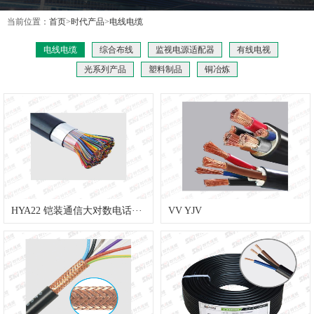
当前位置：
首页
>
时代产品
>
电线电缆
电线电缆
综合布线
监视电源适配器
有线电视
光系列产品
塑料制品
铜冶炼
HYA22 铠装通信大对数电话···
VV YJV